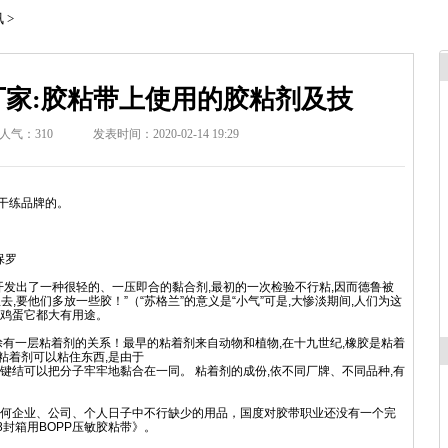
讯
>
家:胶粘带上使用的胶粘剂及技
人气：
310
发表时间：2020-02-14 19:29
干练品牌的。
保罗
鲁开发出了一种很轻的、一压即合的黏合剂,最初的一次检验不行粘,因而德鲁被
,要他们多放一些胶！”（“苏格兰”的意义是“小气”可是,大惨淡期间,人们为这
的鸡蛋它都大有用途。
有一层粘着剂的关系！最早的粘着剂来自动物和植物,在十九世纪,橡胶是粘着
粘着剂可以粘住东西,是由于
键结可以把分子牢牢地黏合在一同。 粘着剂的成份,依不同厂牌、不同品种,有
任何企业、公司、个人日子中不行缺少的用品，国度对胶带职业还没有一个完
98封箱用BOPP压敏胶粘带》。