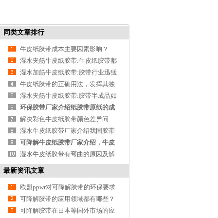
同类文章排行
牛皮纸胶带成本主要因素影响？
湿水夹筋牛皮纸胶带:牛皮纸胶带都
有哪些？
湿水加筋牛皮纸胶带:胶带行业迅猛
发展
牛皮纸胶带的正确用法，发挥其独
特优势的全面
湿水夹筋牛皮纸胶带:胶带半成品如
何存储与运输
环保胶带厂家介绍纸胶带原纸的成
份！
解决彩色牛皮纸胶带颜色差异问
题！
湿水牛皮纸胶带厂家介绍我国胶带
行业的发展趋
可降解牛皮纸胶带厂家介绍，牛皮
纸张开数表!
湿水牛皮纸胶带有弯曲的原因及解
决方法！
最新资讯文章
欧盟ppwr对可降解胶带的环保要求
有哪些？
可降解胶带的应用领域都有哪些？
可降解胶带在日本等国外市场的应