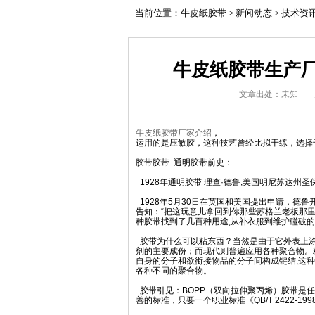
当前位置：
牛皮纸胶带
>
新闻动态
>
技术资
牛皮纸胶带生产厂
文章出处：未知
牛皮纸胶带厂家
介绍
，
运用的是压敏胶，这种技艺曾经比拟干练，选择
胶带胶带 通明胶带前史：
1928年通明胶带 理查·德鲁,美国明尼苏达州圣
1928年5月30日在英国和美国提出申请，德
告知：“把这玩意儿拿回到你那些苏格兰老板那里去
种胶带找到了几百种用途,从补衣服到维护碰破
胶带为什么可以粘东西？当然是由于它外表上涂
剂的主要成份；而现代则普遍应用各种聚合物。
自身的分子和欲衔接物品的分子间构成键结,这种
各种不同的聚合物。
胶带引见：BOPP（双向拉伸聚丙烯）胶带是
善的标准，只要一个职业标准《QB/T 2422-19