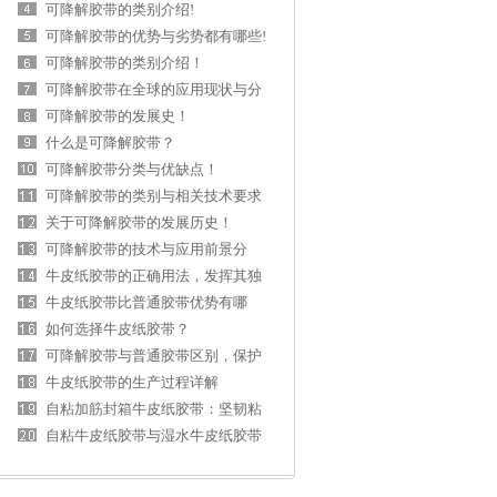
用！
可降解胶带的类别介绍!
可降解胶带的优势与劣势都有哪些!
可降解胶带的类别介绍！
可降解胶带在全球的应用现状与分
析！
可降解胶带的发展史！
什么是可降解胶带？
可降解胶带分类与优缺点！
可降解胶带的类别与相关技术要求
简介？
关于可降解胶带的发展历史！
可降解胶带的技术与应用前景分
析！
牛皮纸胶带的正确用法，发挥其独
特优势的全面
牛皮纸胶带比普通胶带优势有哪
些？
如何选择牛皮纸胶带？
可降解胶带与普通胶带区别，保护
环境的新选择
牛皮纸胶带的生产过程详解
自粘加筋封箱牛皮纸胶带：坚韧粘
合，多用途胶
自粘牛皮纸胶带与湿水牛皮纸胶带
区别与各自优