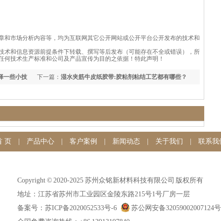
章和市场分析内容等，均为互联网其它公开网站或公开平台公开发布的技术和
技术和信息资源前提条件下转载、撰写等后发布（可能存在不全或错误），所
任何技术生产标准和公司及产品宣传为目的之依据！特此声明！
择一些小技
下一篇：
湿水夹筋牛皮纸胶带:胶粘剂粘结工艺都有哪些？
首 页
|
产品中心
|
客户案例
|
新闻动态
|
关于我们
|
联系我
Copyright © 2020-2025 苏州众铭新材料科技有限公司 版权所有
地址：江苏省苏州市工业园区金陵东路215号1号厂房一层
备案号：苏ICP备2020052533号-6
苏公网安备32059002007124号