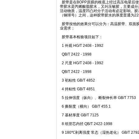
胶带是在BOPP原膜的根底上经过高压电晕后
带胶水是丙烯酸脂胶水，又叫压敏胶，主要成分
活动物质，温度凹凸对分子活动有必定影响。胶
（钢球号）之间，这种胶带胶水的厚度普通为2
胶带按他的效果分可以分为：高温胶带、双面胶带
业需求；
胶带基本检验项目如下：
1 外观 HG/T 2408 - 1992
QB/T 2422 - 1998
2 尺度 HG/T 2408 - 1992
QB/T 2422 - 1998
3 初粘性 GB/T 4852
4 持粘性 GB/T 4851
5 拉伸强度（纵向）、断裂伸长率 GB/T 7753
6 撕裂度（横向） GB/T 455.1
7 基材厚度 GB/T 7125
8 纸管芯内径 QB/T 2422-1998
9 180℃剥离强度 常态（湿热老化） GB/T 279