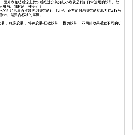
使一面外表粗糙后涂上胶水后经过分条分红小卷就是我们日常运用的胶带。胶
是酊脂。酊脂是一种高分子
水的酊脂含量直接影响到胶带的运用状况。正常的封箱胶带的初粘力在≥13号
2微米。是契合标准的厚度。
 、绝缘胶带 、特种胶带-压敏胶带 、模切胶带 ，不同的效果适宜不同的职
2