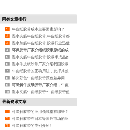
同类文章排行
牛皮纸胶带成本主要因素影响？
湿水夹筋牛皮纸胶带:牛皮纸胶带都
有哪些？
湿水加筋牛皮纸胶带:胶带行业迅猛
发展
环保胶带厂家介绍纸胶带原纸的成
份！
湿水夹筋牛皮纸胶带:胶带半成品如
何存储与运输
湿水牛皮纸胶带厂家介绍我国胶带
行业的发展趋
牛皮纸胶带的正确用法，发挥其独
特优势的全面
解决彩色牛皮纸胶带颜色差异问
题！
可降解牛皮纸胶带厂家介绍，牛皮
纸张开数表!
湿水夹筋牛皮纸胶带:牛皮纸胶带使
用普通知识！
最新资讯文章
可降解胶带的应用领域都有哪些？
可降解胶带在日本等国外市场的应
用！
可降解胶带的类别介绍!