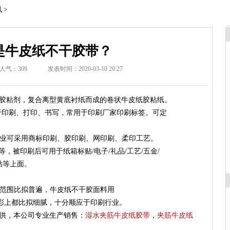
讯
>
是牛皮纸不干胶带？
人气：
309
发表时间：2020-03-10 20:27
粘剂，复合离型黄底衬纸而成的卷状牛皮纸胶粘纸。
于印刷、打印、书写，常用于印刷厂家印刷标签。可定
业可采用商标印刷、胶印刷、网印刷、柔印工艺。
等，被印刷后可用于纸箱标贴/电子/礼品/工艺/五金/
贴等上面。
范围比拟普遍，牛皮纸不干胶面料用
色彩上都比拟细腻，十分顺应于印刷行业。
供，本公司专业生产销售：
湿水夹筋牛皮纸胶带
，
夹筋牛皮纸