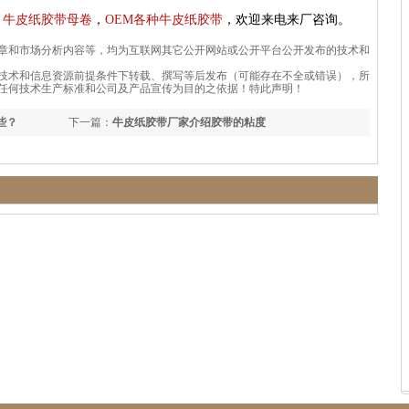
，
牛皮纸胶带母卷
，
OEM各种牛皮纸胶带
，欢迎来电来厂咨询。
章和市场分析内容等，均为互联网其它公开网站或公开平台公开发布的技术和
技术和信息资源前提条件下转载、撰写等后发布（可能存在不全或错误），所
任何技术生产标准和公司及产品宣传为目的之依据！特此声明！
些？
下一篇：
牛皮纸胶带厂家介绍胶带的粘度