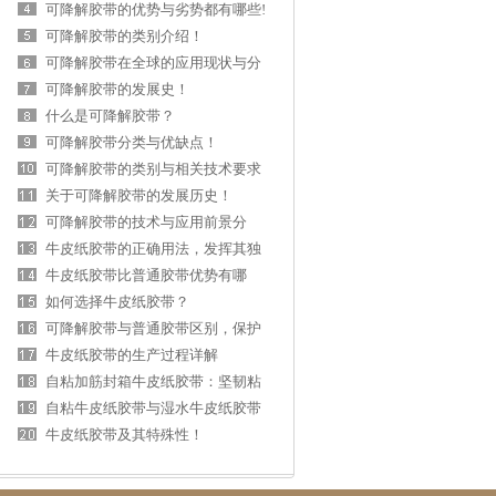
可降解胶带的优势与劣势都有哪些!
可降解胶带的类别介绍！
可降解胶带在全球的应用现状与分
析！
可降解胶带的发展史！
什么是可降解胶带？
可降解胶带分类与优缺点！
可降解胶带的类别与相关技术要求
简介？
关于可降解胶带的发展历史！
可降解胶带的技术与应用前景分
析！
牛皮纸胶带的正确用法，发挥其独
特优势的全面
牛皮纸胶带比普通胶带优势有哪
些？
如何选择牛皮纸胶带？
可降解胶带与普通胶带区别，保护
环境的新选择
牛皮纸胶带的生产过程详解
自粘加筋封箱牛皮纸胶带：坚韧粘
合，多用途胶
自粘牛皮纸胶带与湿水牛皮纸胶带
区别与各自优
牛皮纸胶带及其特殊性！