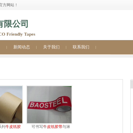
官方网站！
有限公司
Friendly Tapes
例
新闻动态
关于我们
联系我们
as
美纹纸胶带a
11
系列
牛皮纸
胶
可书写
牛皮纸
胶带
与淋
带
膜