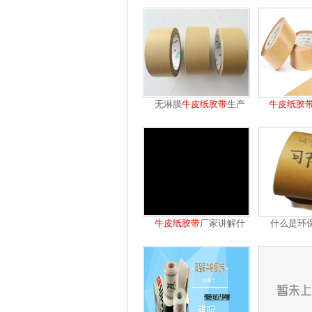
无淋膜
牛皮纸
胶带
生产
牛皮纸
胶
过
牛皮纸
胶带
厂家讲解什
什么是环
么