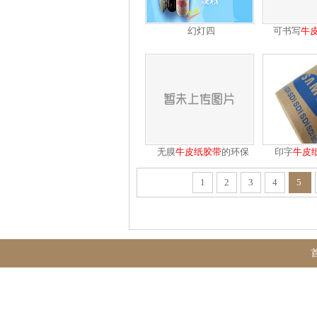
幻灯四
可书写
牛
无膜
牛皮纸
胶带
的环保
印字
牛皮
纸
1
2
3
4
5