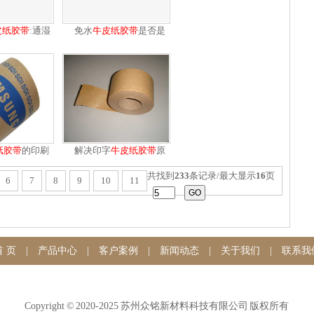
皮纸
胶带
:通湿
免水
牛皮纸
胶带
是否是
水
环
纸
胶带
的印刷
解决印字
牛皮纸
胶带
原
技
纸
共找到
233
条记录/最大显示
16
页
6
7
8
9
10
11
首 页
|
产品中心
|
客户案例
|
新闻动态
|
关于我们
|
联系我
Copyright © 2020-2025 苏州众铭新材料科技有限公司 版权所有