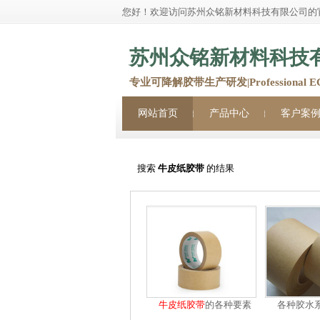
您好！欢迎访问苏州众铭新材料科技有限公司的
苏州众铭新材料科技
专业可降解胶带生产研发|Professional ECO 
网站首页
产品中心
客户案
他们都在搜：
牛皮纸胶带
美纹纸胶带
搜索
牛皮纸胶带
的结果
牛皮纸
胶带
的各种要素
各种胶水
构