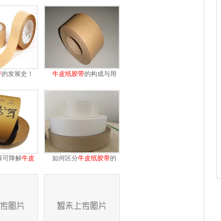
带
的发展史！
牛皮纸
胶带
的构成与用
途
保可降解
牛皮
如何区分
牛皮纸
胶带
的
纸
品